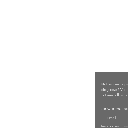
Schrijf 
com
Blijf je graag o
blogposts? Vul d
ontvang elk vers 
Jouw e-mailad
Jouw privacy is vo