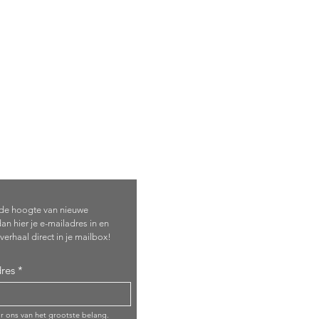
je in!
p de hoogte van nieuwe
an hier je e-mailadres in en
verhaal direct in je mailbox!
res
or ons van het grootste belang.