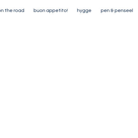
on the road
buon appetito!
hygge
pen & penseel