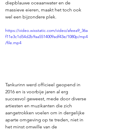
diepblauwe oceaanwater en de 
massieve eieren, maakt het toch ook 
wel een bijzondere plek.
https://video.wixstatic.com/video/afeea9_36a
f11e3c1d54d2b9aa5514009adf43e/1080p/mp4
/file.mp4
Tankurinn werd officieel geopend in 
2016 en is voorbije jaren al erg 
succesvol geweest, mede door diverse 
artiesten en muzikanten die zich 
aangetrokken voelen om in dergelijke 
aparte omgeving op te treden, niet in 
het minst omwille van de 