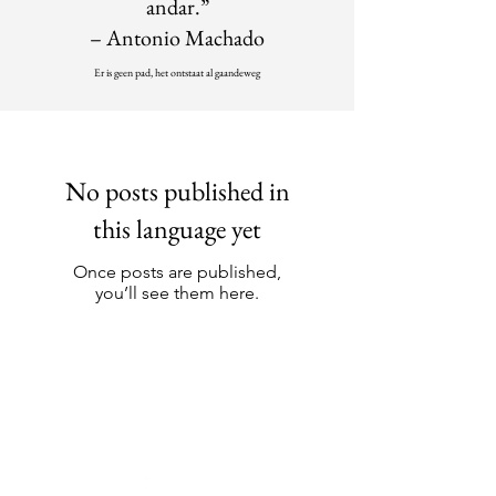
andar.”
– Antonio Machado
Er is geen pad, het ontstaat al gaandeweg
No posts published in
this language yet
Once posts are published,
you’ll see them here.
Meer info?
contactdolcefartutto@gmail.com