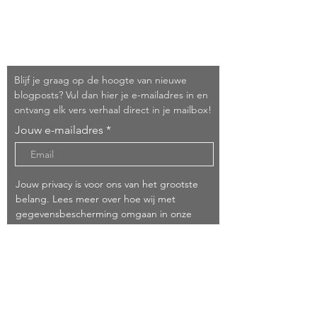
Schrijf je in!
Blijf je graag op de hoogte van nieuwe
blogposts? Vul dan hier je e-mailadres in en
ontvang elk vers verhaal direct in je mailbox!
Jouw e-mailadres
Jouw privacy is voor ons van het grootste
belang. Lees meer over hoe wij met
gegevensbescherming omgaan in onze
privacyverklaring
Ik heb de privacyverklaring gelezen en ga
hiermee akkoord*
Informeer me ook over ander interessant
Dolce Far Tutto nieuws of evenementen