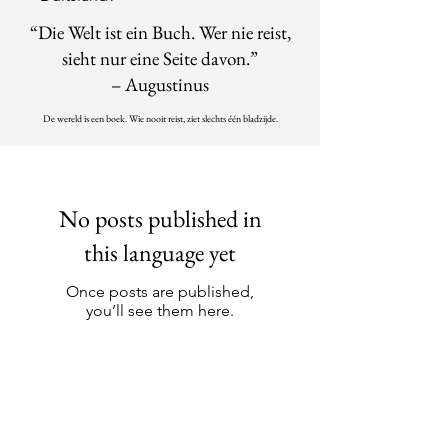
“Die Welt ist ein Buch. Wer nie reist,
sieht nur eine Seite davon.”
– Augustinus
De wereld is een boek. Wie nooit reist, ziet slechts één bladzijde.
No posts published in
this language yet
Once posts are published,
you’ll see them here.
Meer info?
contactdolcefartutto@gmail.com