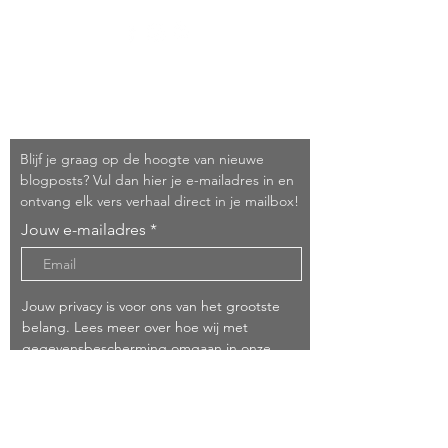
Schrijf je in!
Blijf je graag op de hoogte van nieuwe
blogposts? Vul dan hier je e-mailadres in en
ontvang elk vers verhaal direct in je mailbox!
Jouw e-mailadres
Jouw privacy is voor ons van het grootste
belang. Lees meer over hoe wij met
gegevensbescherming omgaan in onze
privacyverklaring
Ik heb de privacyverklaring gelezen en ga
hiermee akkoord*