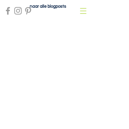
naar alle blogposts
Meer info?
contactdolcefartutto@gmail.com