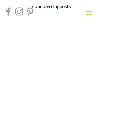
naar alle blogposts
Meer info?
contactdolcefartutto@gmail.com