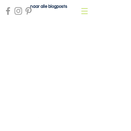
naar alle blogposts
Meer info?
contactdolcefartutto@gmail.com