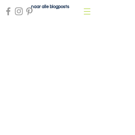
naar alle blogposts
Meer info?
contactdolcefartutto@gmail.com