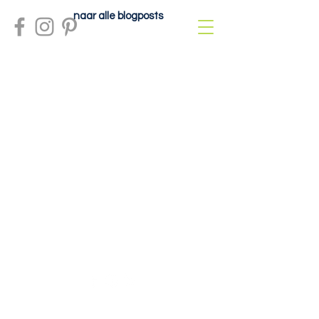
naar alle blogposts
Meer info?
contactdolcefartutto@gmail.com