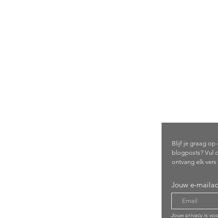
Schrijf 
com
Blijf je graag o
blogposts? Vul d
ontvang elk vers 
Jouw e-mailad
Jouw privacy is vo