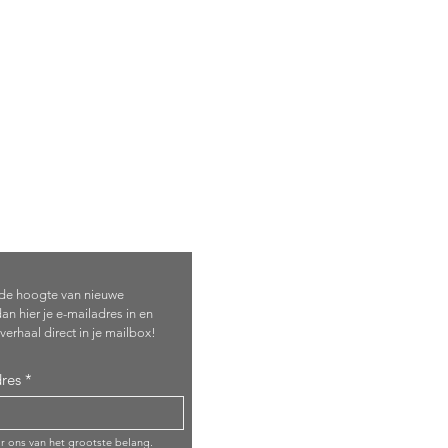
je in!
p de hoogte van nieuwe
an hier je e-mailadres in en
verhaal direct in je mailbox!
res
or ons van het grootste belang.