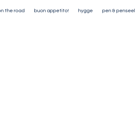
on the road
buon appetito!
hygge
pen & penseel