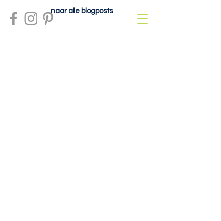
naar alle blogposts
Meer info?
contactdolcefartutto@gmail.com