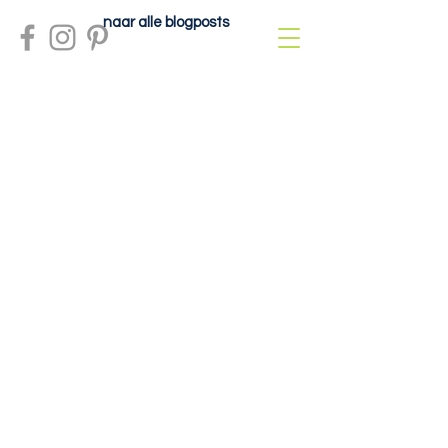
naar alle blogposts
Meer info?
contactdolcefartutto@gmail.com