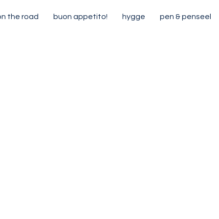
on the road
buon appetito!
hygge
pen & penseel