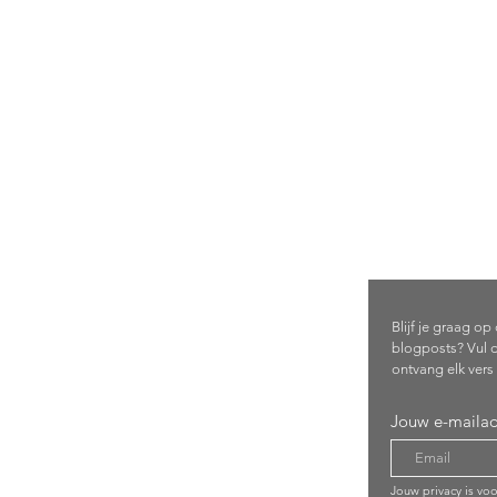
Schrijf 
com
Blijf je graag o
blogposts? Vul d
ontvang elk vers 
Jouw e-mailad
Jouw privacy is vo