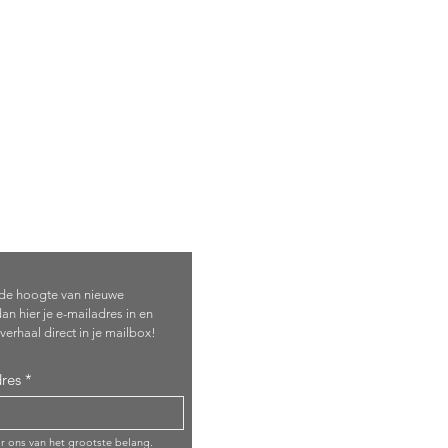
je in!
p de hoogte van nieuwe
an hier je e-mailadres in en
verhaal direct in je mailbox!
res
or ons van het grootste belang.