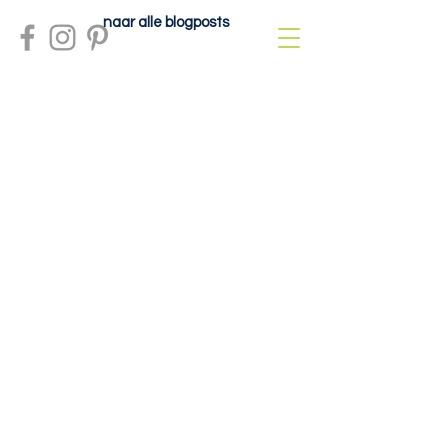
naar alle blogposts
Meer info?
contactdolcefartutto@gmail.com