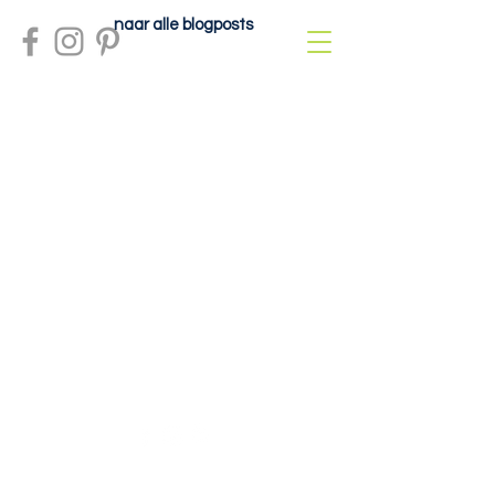
naar alle blogposts
Meer info?
contactdolcefartutto@gmail.com