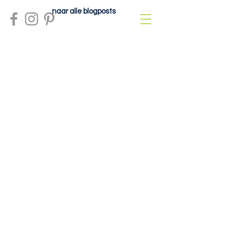
naar alle blogposts
Meer info?
contactdolcefartutto@gmail.com