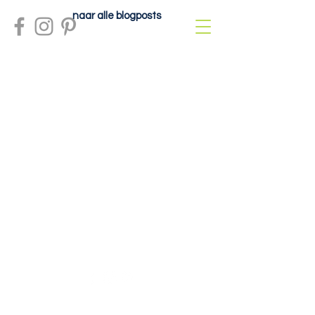
naar alle blogposts
Meer info?
contactdolcefartutto@gmail.com