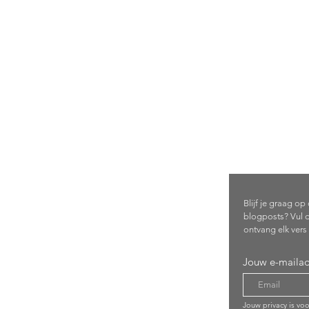
Schrijf 
com
Blijf je graag o
blogposts? Vul d
ontvang elk vers 
Jouw e-mailad
Jouw privacy is vo