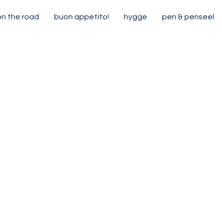
on the road
buon appetito!
hygge
pen & penseel