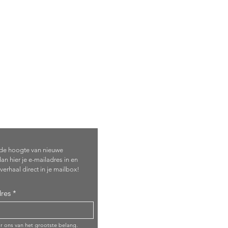
je in!
p de hoogte van nieuwe
an hier je e-mailadres in en
verhaal direct in je mailbox!
res
or ons van het grootste belang.