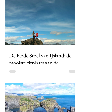
De Rode Stoel van IJsland: de
mooiste zitplaats van de
Oostfjorden
Stel je voor: je rijdt door één van de
meest afgelegen en indrukwekkende
regio's van IJsland. Links torenen steile
bergen boven je uit, rechts schittert de
oceaan in alle tinten blauw. En plots
staat daar... een rode stoel. Geen