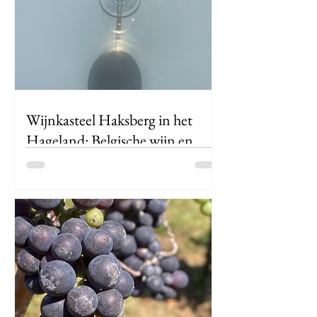
de geur van wildstoof. Een plek waar
ambacht en natuur elkaar ontmoeten
— en waar je de herfst niet alleen ziet,
maar echt proeft.
Wijnkasteel Haksberg in het
Hageland: Belgische wijn en
unieke oranje wijn
Ontdek Wijnkasteel Haksberg in Tielt-
Winge. Proef Belgische wijnen, unieke
oranje wijn en geniet van een
wijnproeverij en rondleiding in het
Hageland.