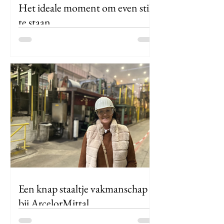
Het ideale moment om even stil
te staan
In de schaduw van kasteel de Merode
ontwaakt "Het Rijk der Zinnen", een
creatieve bar met een boon voor
koffie.
Een knap staaltje vakmanschap
bij ArcelorMittal
Staal is overal om ons heen. Maar hoe