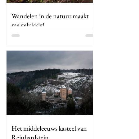
Ardennen. De bron ligt in de Hoge
Venen in de buurt v
Wandelen in de natuur maakt
me gelukkig!
Wandelen, wandelen, wandelen en
nog eens wandelen! Als je me vraagt
waar ik me de voorbije maanden zoal
mee heb beziggehouden, dan is het...
Het middeleeuws kasteel van
Reinhardstein