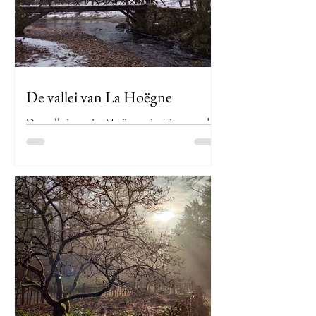
garnalen te vissen. Jammer dat die
traditie verloren is gegaan doorheen
de tijd, want aan de hoeveelheid
garnalen die de Noordzee te bieden
heeft, zal het zeker niet liggen. Dat
bewijzen bij een uitw
De vallei van La Hoëgne
De vallei van La Hoëgne is één van de
mooiste valleien van België. Hier zie je
de natuur vanuit een andere hoek. Dus
trek je wandelschoenen aan, pak je
wandelstokken en ga mee op avontuur
in een onbekend deel van België dat
wacht om ontdekt te worden. De
Hoëgne stroomt als een zijrivier van de
Vesder in het uitgestrekte
stroomgebied van de Maas in de
provincie Luik en legt een traject af van
ongeveer 30 km lang doorheen de