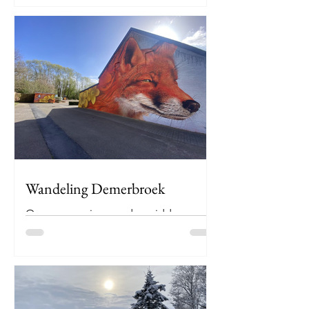
hooglanden en mysterieuze kastelen
van Schotland, besluit ik alvast in de
sfeer te komen – dicht bij...
Wandeling Demerbroek
Op een zonnige zondagmiddag
besluit ik dat het tijd is voor avontuur!
Gewapend met wandelschoenen en
een gezonde dosis nieuwsgierigheid
vertrek ik vanuit Testelt richting het
Demerbroek. De lucht is helder, vogels