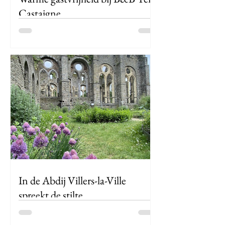
Castaigne
Als ze in België 30 graden voorspellen,
hoef je echt niet naar het buitenland te
vertrekken. Dan is een verlengd
weekendje aan zee de...
In de Abdij Villers-la-Ville
spreekt de stilte.
Voor ik koers zet naar de ruige