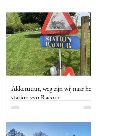
wordt het eigenlijk gemaakt? Volg hier
mijn bezoek aan de site van
ArcelorMittal in Gent.
Akketuuut, weg zijn wij naar het
station van Racour
Ik wil België ontdekken…maar het is
niet altijd gemakkelijk om verborgen
schatten in België te vinden. Wanneer
je op Google rondzoekt, kom je al