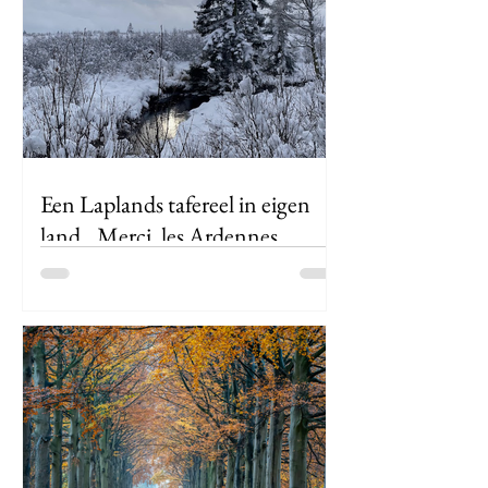
fluiten alsof ze auditie doen voor een
natuurdocumentaire, en de lentegeur
hangt verfrissend in de lucht. Dit wordt
een topwandeling, dat voel ik. Een
zachte lentebries ruist door de bomen.
Ik volg het kronkelende pad langs de
Demer en voel me meteen
ondergedompeld
Een Laplands tafereel in eigen
land...Merci, les Ardennes
In deze blog neem ik je mee op een
winterwandeling door het prachtige
landschap van de Hoge Venen "Merci,
les Ardennes,"