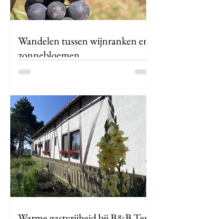
Wandelen tussen wijnranken en
zonnebloemen
Op een warme, zonovergoten
zondagmiddag trek ik mijn
wandelschoenen aan en wandel de
Houwaartse berg op met mijn lokale
gids. De zon...
Warme gastvrijheid bij B&B Ter