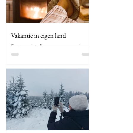
tegenstaande dat Westerlo in de
provincie Antwerpen ligt begint mijn
verhaal van vandaag toch in Limburg.
Nabij Hechtel-Eksel, in de provincie
Limburg, ontspringt een
Vakantie in eigen land
Er staan niet alleen maar verre reizen
op mijn planning: ik ben ook
enthousiast over een vakantie in mijn
eigen land. De Ardennen zijn...