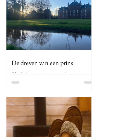
snel bij de standaardplekjes die mijn
tante Maria ook al kent. Ik wil iets
anders. Ik wil verwonderd zijn. Enkel
met de juiste gids kom je in pittoreske
dorpjes als deze. Ga je mee naar
Racour? Op het meest zuidelijke
puntje van het Hageland, tegelijk
behorend tot Haspengouw en pal op
de taalgrens met de provincie Luik ligt
De dreven van een prins
het dorpj
Als de lentezon haar stralen werpt,
komen we allemaal weer spontaan tot
leven, en ruil ik de uren achter mijn pc
weer in voor heerlijke
lentewandelingen. Overal frisgroene
tinten die ontspruiten aan de aarde en
energiek fluitende vogeltjes. Een
uitnodiging voor een heerlijke
lentewandeling sla ik niet af. N iet