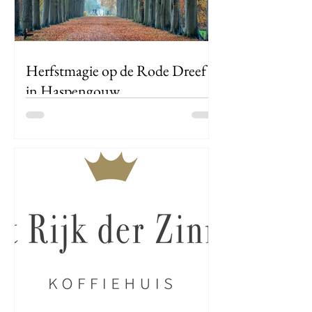
Herfstmagie op de Rode Dreef
in Haspengouw
Ons mooie Haspengouw kent vele
mooie plekjes. Zo is de ‘Rode Dreef’ in
Bovelingen (Heers) er eentje van.