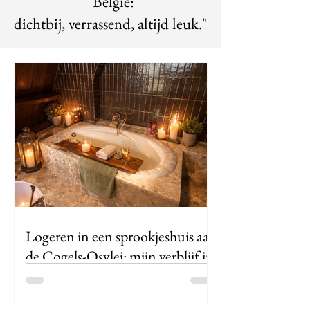
"België:
dichtbij, verrassend, altijd leuk."
Logeren in een sprookjeshuis aan
de Cogels-Osylei: mijn verblijf in
Antwerpen
Sommige adressen zijn meer dan een