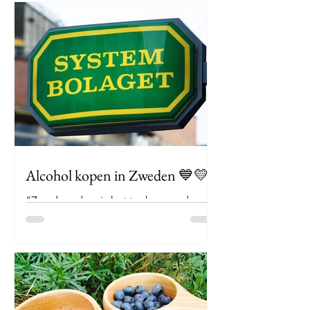
Alcohol kopen in Zweden 💙💛
"Zweden, daar is het toch superduur..."
Of nog "en vooral de alcohol,
onbetaalbaar gewoon..." Ja, maar ook
nee. Maak kennis met...