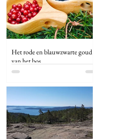
Het rode en blauwzwarte goud
van het bos
Als de vraag gesteld zou worden om
de smaak van Zweden terug te
brengen tot één enkel ingrediënt, dan
zouden dat voor mij zonder twijfel de
zurige, maar o zo lekkere
vossenbessen zijn. Want wie kan zich
ondertussen nog een IKEA bordje
gevuld met Zweedse balletjes zonder
deze rode vruchtenmoes voorstellen?