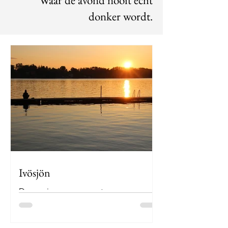
Waar de avond nooit echt
donker wordt.
Ivösjön
Droom je soms van ontsnappen aan
de drukte? Van peddelen over stille
wateren, kamperen op een eiland en
wakker worden met alleen de wind...