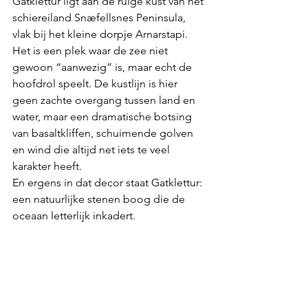
Gatklettur ligt aan de ruige kust van het 
schiereiland Snæfellsnes Peninsula, 
vlak bij het kleine dorpje Arnarstapi.
Het is een plek waar de zee niet 
gewoon “aanwezig” is, maar echt de 
hoofdrol speelt. De kustlijn is hier 
geen zachte overgang tussen land en 
water, maar een dramatische botsing 
van basaltkliffen, schuimende golven 
en wind die altijd net iets te veel 
karakter heeft.
En ergens in dat decor staat Gatklettur: 
een natuurlijke stenen boog die de 
oceaan letterlijk inkadert.