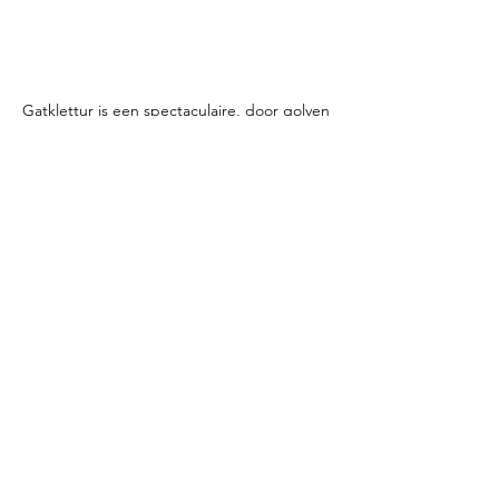
Gatklettur is een spectaculaire, door golven 
uitgesleten basaltboog.De formatie ligt aan 
de ruige zuidkust van het ⁠schiereiland 
Snæfellsnes in West-IJsland, direct tussen 
de kleine vissersdorpjes ⁠Arnarstapi en 
Hellnar.
reistips
IJsland