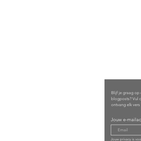
Schrijf 
com
Blijf je graag o
blogposts? Vul d
ontvang elk vers 
Jouw e-mailad
Jouw privacy is vo