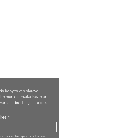
je in!
p de hoogte van nieuwe
an hier je e-mailadres in en
verhaal direct in je mailbox!
res
or ons van het grootste belang.