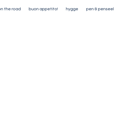
on the road
buon appetito!
hygge
pen & penseel