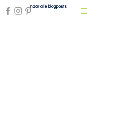
naar alle blogposts
Meer info?
contactdolcefartutto@gmail.com