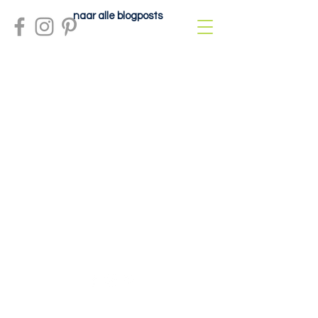
naar alle blogposts
Meer info?
contactdolcefartutto@gmail.com