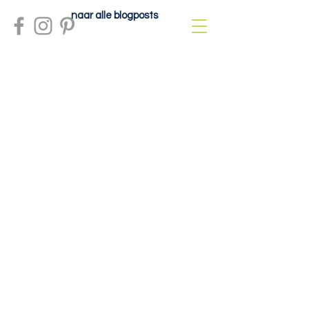
naar alle blogposts
Meer info?
contactdolcefartutto@gmail.com