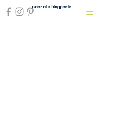
naar alle blogposts
Meer info?
contactdolcefartutto@gmail.com