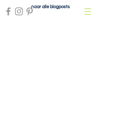
naar alle blogposts
Meer info?
contactdolcefartutto@gmail.com