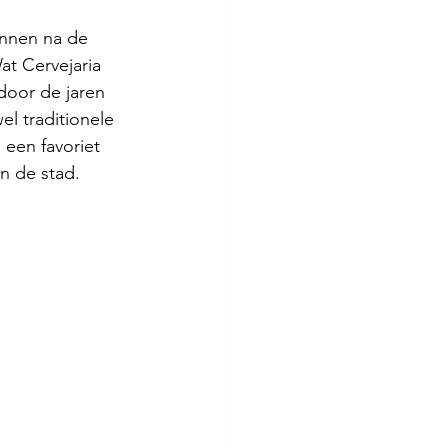
annen na de 
at Cervejaria 
 door de jaren 
l traditionele 
s een favoriet 
n de stad.