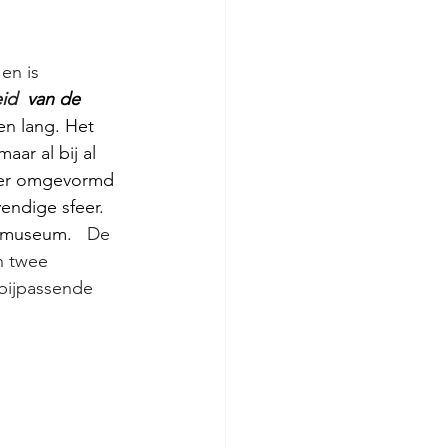
en is 
eid
  van de 
en lang. Het 
ar al bij al 
ster omgevormd 
endige sfeer. 
 museum.   
De 
n twee 
bijpassende 