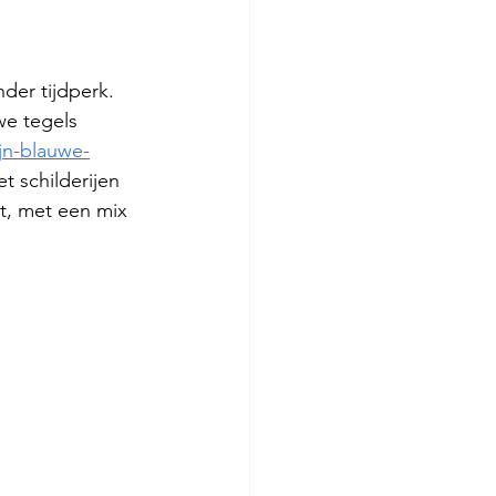
der tijdperk. 
e tegels 
jn-blauwe-
 schilderijen 
st, met een mix 