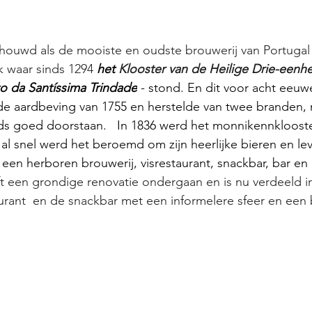
houwd als de mooiste en oudste brouwerij van Portugal 
 waar sinds 1294 
het 
Klooster van de Heilige Drie-eenh
 da Santíssima Trindade
 - 
stond. En dit voor acht eeuw
de aardbeving van 1755 en herstelde van twee branden, ma
ijds goed doorstaan.   In 1836 werd het monnikennkloo
 al snel werd het beroemd om zijn heerlijke bieren en lev
een herboren brouwerij, visrestaurant, snackbar, bar en
t een grondige renovatie ondergaan en is nu verdeeld i
urant  en de snackbar met een informelere sfeer en een 