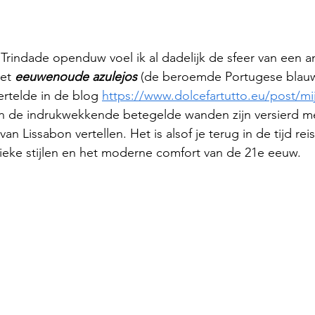
 Trindade openduw voel ik al dadelijk de sfeer van een an
et 
eeuwenoude azulejos
 (de beroemde Portugese blauw
vertelde in de blog 
https://www.dolcefartutto.eu/post/mi
en de indrukwekkende betegelde wanden zijn versierd met
an Lissabon vertellen. Het is alsof je terug in de tijd rei
ieke stijlen en het moderne comfort van de 21e eeuw.