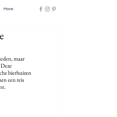
More
e
ieden, maar 
 Deze  
che bierhuizen 
en een reis 
nt.