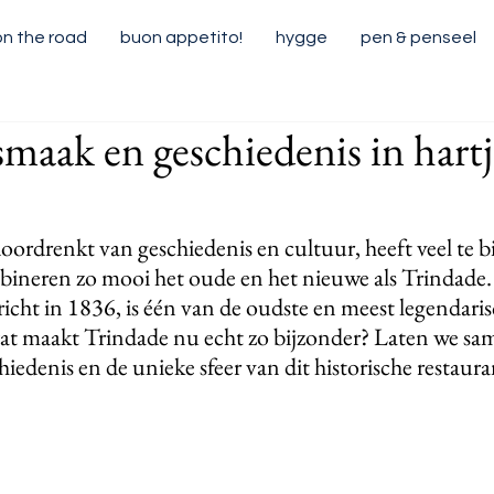
on the road
buon appetito!
hygge
pen & penseel
smaak en geschiedenis in hartj
oordrenkt van geschiedenis en cultuur, heeft veel te b
ineren zo mooi het oude en het nieuwe als Trindade.
icht in 1836, is één van de oudste en meest legendaris
at maakt Trindade nu echt zo bijzonder? Laten we sam
edenis en de unieke sfeer van dit historische restaura