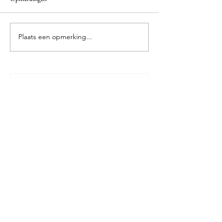
Plaats een opmerking...
De Rode Stoel van IJsland: de mooiste
zitplaats van de Oostfjorden
7 jun
Prinselijk overnachten aan zee!
24 mei
Les Couleurs de Montmartre 2026