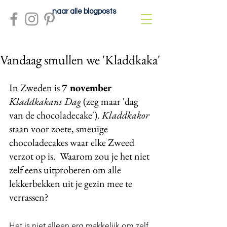
naar alle blogposts
Vandaag smullen we 'Kladdkaka'
In Zweden is 
7 november
Kladdkakans Dag
 (zeg maar 'dag 
van de chocoladecake'). 
Kladdkakor 
staan voor zoete, smeuïge 
chocoladecakes waar elke Zweed 
verzot op is.  
Waarom zou je het niet 
zelf eens uitproberen om alle 
lekkerbekken uit je gezin mee te 
verrassen? 
Het is niet alleen erg makkelijk om zelf 