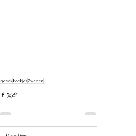
gebak
koekjes
Zweden
Opmerkingen